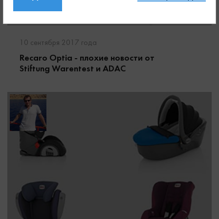
10 сентября 2017 года
Recaro Optia - плохие новости от
Stiftung Warentest и ADAC