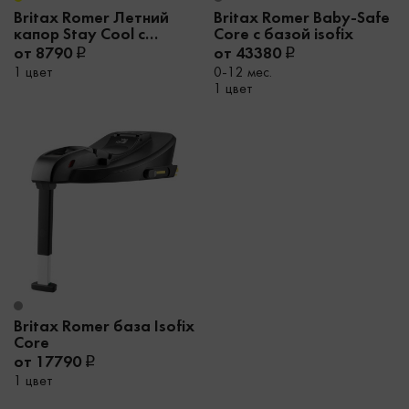
Britax Romer Летний
Britax Romer Baby-Safe
капор Stay Cool с
Core с базой isofix
москитной сеткой для
от 8790
от 43380
Smile III
1 цвет
0-12 мес.
1 цвет
Britax Romer база Isofix
Core
от 17790
1 цвет