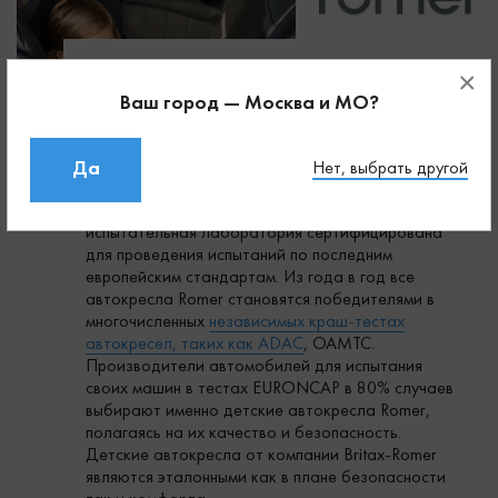
×
Безупречное качество и безопасность –
неотъемлемые черты продукции ведущего
Ваш город — Москва и МО?
европейского производителя детских
автомобильных кресел Romer. Концерн Britax-
Romer является самым известным
Да
Нет, выбрать другой
производителем детских автокресел в мире,
один из немногих, чья собственная
испытательная лаборатория сертифицирована
для проведения испытаний по последним
европейским стандартам. Из года в год все
автокресла Romer становятся победителями в
многочисленных
независимых краш-тестах
автокресел, таких как ADAC
, OAMTC.
Производители автомобилей для испытания
своих машин в тестах EURONCAP в 80% случаев
выбирают именно детские автокресла Romer,
полагаясь на их качество и безопасность.
Детские автокресла от компании Britax-Romer
являются эталонными как в плане безопасности