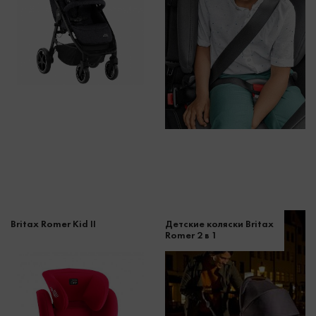
Britax Romer Kid II
Детские коляски Britax
Romer 2 в 1