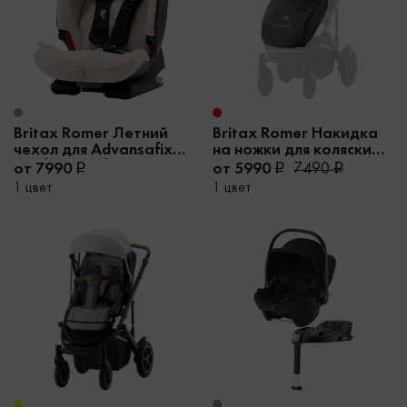
Britax Romer Летний
Britax Romer Накидка
чехол для Advansafix
на ножки для коляски
Pro | Evolvafix
Smile III
от 7990
от 5990
7490
1 цвет
1 цвет