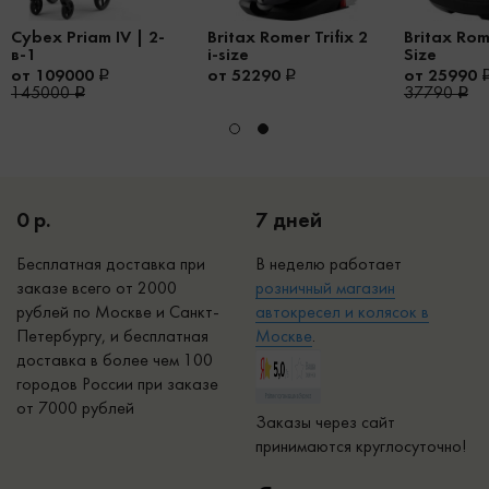
Cybex Priam IV | 2-
Britax Romer Trifix 2
Britax Rome
в-1
i-size
Size
от 109000
от 52290
от 25990
145000
37790
0 р.
7 дней
Бесплатная доставка при
В неделю работает
заказе всего от 2000
р
озничный магазин
рублей по Москве и Санкт-
автокресел и колясок в
Петербургу, и бесплатная
Москве
.
доставка в более чем 100
городов России при заказе
от 7000 рублей
Заказы через сайт
принимаются круглосуточно!