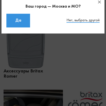
Автокресла Britax
Коляски Britax
×
Romer
Romer
Ваш город — Москва и МО?
Да
Нет, выбрать другой
Аксессуары Britax
Romer