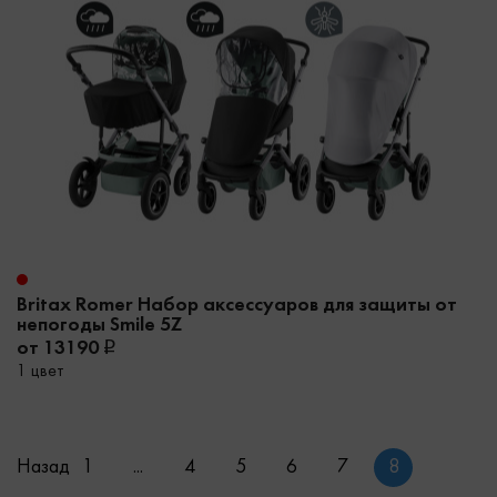
Britax Romer Набор аксессуаров для защиты от
непогоды Smile 5Z
от 13190
1 цвет
Назад
1
...
4
5
6
7
8