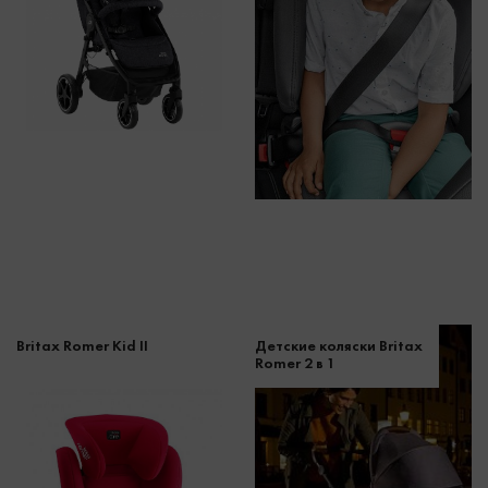
Britax Romer Kid II
Детские коляски Britax
Romer 2 в 1