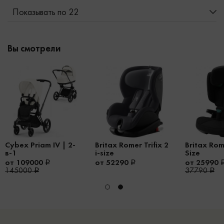
Показывать по 22
Вы смотрели
Cybex Priam IV | 2-
Britax Romer Trifix 2
Britax Rome
в-1
i-size
Size
от 109000
от 52290
от 25990
145000
37790