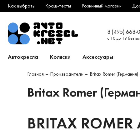
Как выбрать
Краш-тесты
Розничный магазин
До
8 (495) 668-
с 10 до 19 без в
Автокресла
Коляски
Аксессуары
Главная
Производители
Britax Romer (Германия)
Britax Romer (Герма
BRITAX ROMER