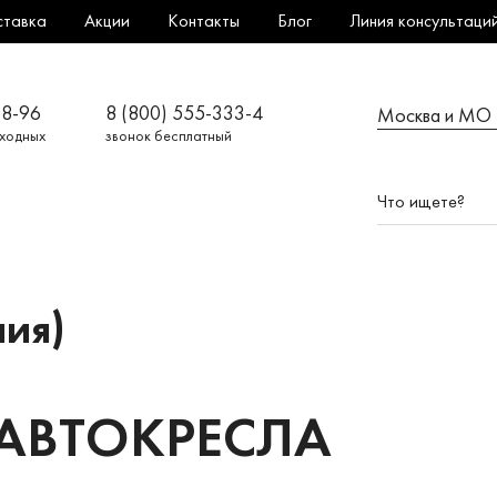
ставка
Акции
Контакты
Блог
Линия консультаци
08-96
8 (800) 555-333-4
Москва и МО
ыходных
звонок бесплатный
ния)
 АВТОКРЕСЛА