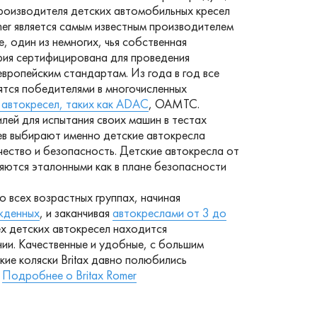
роизводителя детских автомобильных кресел
mer является самым известным производителем
е, один из немногих, чья собственная
ия сертифицирована для проведения
вропейским стандартам. Из года в год все
ятся победителями в многочисленных
 автокресел, таких как ADAC
, OAMTC.
ей для испытания своих машин в тестах
 выбирают именно детские автокресла
ачество и безопасность. Детские автокресла от
ляются эталонными как в плане безопасности
о всех возрастных группах, начиная
жденных
, и заканчивая
автокреслами от 3 до
ех детских автокресел находится
ии. Качественные и удобные, с большим
ие коляски Britax давно полюбились
.
Подробнее о Britax Romer