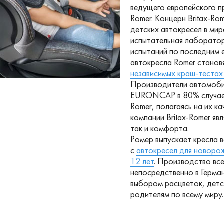
ведущего европейского п
Romer. Концерн Britax-Ro
детских автокресел в мир
испытательная лаборатор
испытаний по последним е
автокресла Romer станов
независимых краш-тестах
Производители автомобил
EURONCAP в 80% случаев
Romer, полагаясь на их к
компании Britax-Romer яв
так и комфорта.
Ромер выпускает кресла в
с
автокресел для новоро
12 лет
. Производство вс
непосредственно в Герман
выбором расцветок, детск
родителям по всему миру