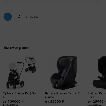
1
2
Вперед
Вы смотрели
Cybex Priam IV | 2-
Britax Romer Trifix 2
Britax Rome
в-1
i-size
Size
от 109000
от 52290
от 25990
145000
37790