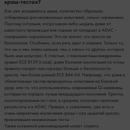
краш-тестах?
Как уже указывалось выше, количество образцов,
отбираемых для независимых испытаний, сильно ограничено.
Поэтому ситуация, когда какая-либо модель даже от
известного производителя годами не попадает в ADAC -
совершенно нормальная. Это не значит, что кресло не
безопасное. Особенно, если речь идет о новинке. Только то,
что мы о нем знаем меньше, чем о каком-то другом, которое
было ими испытано. К счастью, с повсеместным внедрением
правил ECE R129 (i-size), даже базовая омологация по этому
правилу говорит нам гораздо больше о безопасности
кресла, чем более ранний ECE R44-04. Например, что даже в
обязательных тестах проводилось испытание на боковой
удар, или то, что использовались современные Q-манекены,
которые на порядок лучше предыдущего поколения. Кресла,
омологированные по i-size, в среднем, получают неплохие
результаты и в ADAC. Правда, к сожалению, уже есть и
очень неприятные исключения среди i-size моделей кресел,
провалившие независимые тесты.
Также косвенной рекомендацией может служить