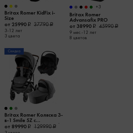
+3
Britax Romer KidFix i-
Britax Romer
Size
Advansafix PRO
от 25990
37790
от 38990
45990
3-12 лет
9 мес.-12 лет
3 цвета
8 цветов
Скидка
Britax Romer Коляска 3-
в-1 Smile 5Z с
автокреслом Baby-Safe
от 89990
129990
Core