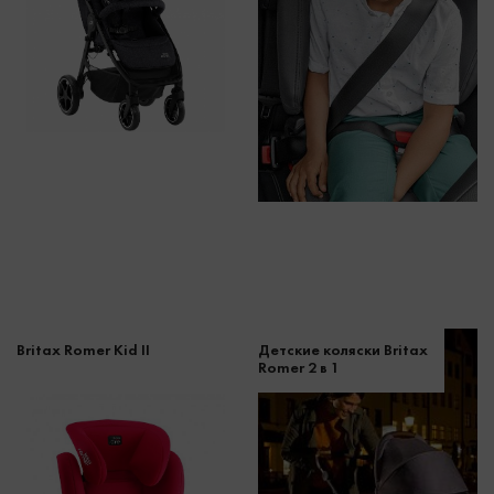
Britax Romer Kid II
Детские коляски Britax
Romer 2 в 1