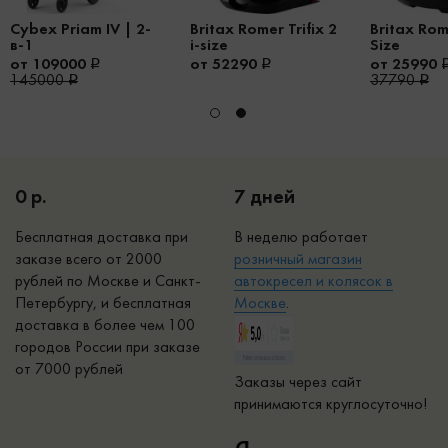
Cybex Priam IV | 2-
Britax Romer Trifix 2
Britax Rome
в-1
i-size
Size
от 109000
от 52290
от 25990
145000
37790
0 р.
7 дней
Бесплатная доставка при
В неделю работает
заказе всего от 2000
р
озничный магазин
рублей по Москве и Санкт-
автокресел и колясок в
Петербургу, и бесплатная
Москве
.
доставка в более чем 100
городов России при заказе
от 7000 рублей
Заказы через сайт
принимаются круглосуточно!