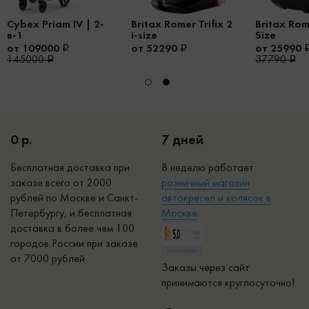
Cybex Priam IV | 2-
Britax Romer Trifix 2
Britax Rome
в-1
i-size
Size
от 109000
от 52290
от 25990
145000
37790
0 р.
7 дней
Бесплатная доставка при
В неделю работает
заказе всего от 2000
р
озничный магазин
рублей по Москве и Санкт-
автокресел и колясок в
Петербургу, и бесплатная
Москве
.
доставка в более чем 100
городов России при заказе
от 7000 рублей
Заказы через сайт
принимаются круглосуточно!