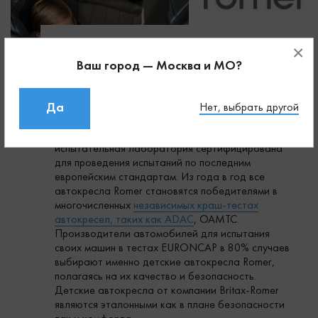
×
Безупречное качество и безопасность –
неотъемлемые черты продукции ведущего
Ваш город — Москва и МО?
европейского производителя детских
автомобильных кресел Romer. Концерн Britax-
Romer является самым известным
Да
Нет, выбрать другой
производителем детских автокресел в мире,
один из немногих, чья собственная
испытательная лаборатория сертифицирована
для проведения испытаний по последним
европейским стандартам. Из года в год все
автокресла Romer становятся победителями в
многочисленных
независимых краш-тестах
автокресел, таких как ADAC
, OAMTC.
Производители автомобилей для испытания
своих машин в тестах EURONCAP в 80% случаев
выбирают именно детские автокресла Romer,
полагаясь на их качество и безопасность.
Детские автокресла от компании Britax-Romer
являются эталонными как в плане безопасности