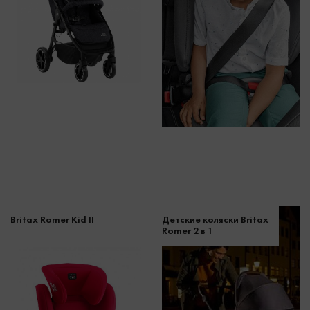
Britax Romer Kid II
Детские коляски Britax
Romer 2 в 1