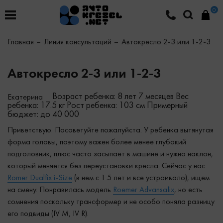
0
Главная
Линия консультаций
Автокресло 2-3 или 1-2-3
Автокресло 2-3 или 1-2-3
Возраст ребенка: 8 лет 7 месяцев
Вес
Екатерина
ребенка: 17.5 кг
Рост ребенка: 103 см
Примерный
бюджет: до 40 000
Приветствую. Посоветуйте пожалуйста. У ребенка вытянутая
форма головы, поэтому важен более менее глубокий
подголовник, плюс часто засыпает в машине и нужно наклон,
который меняется без переустановки кресла. Сейчас у нас
Romer Dualfix i-Size
(в нем с 1.5 лет и все устраивало), ищем
на смену. Понравилась модель
Roemer Advansafix
, но есть
сомнения поскольку трансформер и не особо поняла разницу
его подвиды (IV M, IV R).