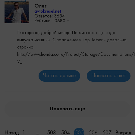
Олег
avtokresel.net
Ответов: 3654
Рейтинг:
10680
+
Екатерина, добрый вечер! Не хватает еще года
выпуска машины. С положением Top Tether - довольно
странно,
http://www.honda.co.ru/Project/Storage/Documentation
V_...
Читать дальше
Написать ответ
Показать еще
Назад
1
...
503
504
505
506
507
Вперед