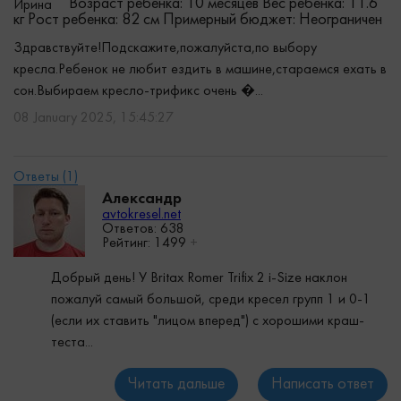
Возраст ребенка: 10 месяцев
Вес ребенка: 11.6
Ирина
кг
Рост ребенка: 82 см
Примерный бюджет: Неограничен
Здравствуйте!Подскажите,пожалуйста,по выбору
кресла.Ребенок не любит ездить в машине,стараемся ехать в
сон.Выбираем кресло-трификс очень �...
08 January 2025, 15:45:27
Александр
avtokresel.net
Ответов: 638
Рейтинг:
1499
+
Добрый день! У Britax Romer Trifix 2 i-Size наклон
пожалуй самый большой, среди кресел групп 1 и 0-1
(если их ставить "лицом вперед") с хорошими краш-
теста...
Читать дальше
Написать ответ