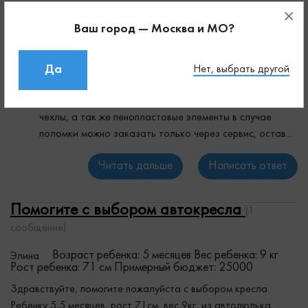
×
Ваш город — Москва и МО?
Александр
avtokresel.net
Ответов: 638
Да
Нет, выбрать другой
Рейтинг:
1499
+
Добрый день! На детские автокресла Britax Romer
чехлы, а так же пенопластовые элементы в случае
поломки можно заказать только через сервис, остав...
Читать дальше
Написать ответ
Помогите с выбором автокресла
(1
сообщение)
Возраст ребенка: 5 месяцев
Вес ребенка: 9 кг
Элина
Рост ребенка: 71 см
Примерный бюджет: 25000
Здравствуйте, помогите пожалуйста с выбором кресла.
Ребёнку 5,5 месяцев, рост 71см, вес 9кг, из автолюлька