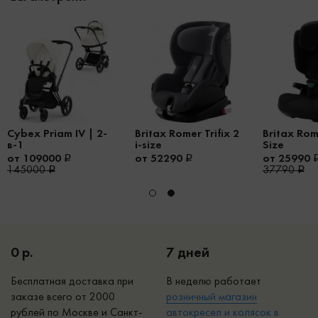
Cybex Priam IV | 2-
Britax Romer Trifix 2
Britax Rome
в-1
i-size
Size
от 109000
от 52290
от 25990
145000
37790
0 р.
7 дней
Бесплатная доставка при
В неделю работает
заказе всего от 2000
р
озничный магазин
рублей по Москве и Санкт-
автокресел и колясок в