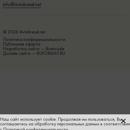
info@avtokresel.net
© 2026 Avtokresel.net
Политика конфиденциальности
Публичная оферта
Разработка сайта —
Braincode
Дизайн сайта —
RUFORMAT.RU
Наш сайт использует
cookie
. Продолжая им пользоваться, Вы
соглашаетесь на обработку персональных данных в соответствии
с
Политикой конфиденциальности
.