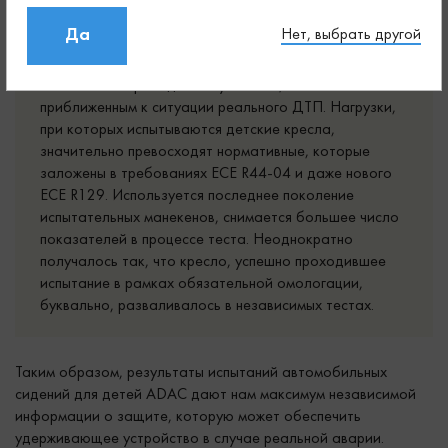
Да
Нет, выбрать другой
Тесты ADAC проводятся в условиях, наиболее
приближенным к ситуации реального ДТП. Нагрузки,
при которых испытываются детские кресла,
значительно превосходят нормативные, которые
заложены в требованиях ECE R44-04 и даже нового
ECE R129. Используется последнее поколение
испытательных манекенов, снимается большее число
показателей в процессе теста. Неоднократно
получалось так, что кресло, успешно проходившее
испытание в рамках обязательной омологации,
буквально, разваливалось в независимых тестах.
Таким образом, результаты испытаний автомобильных
сидений для детей ADAC дают нам максимум независимой
информации о защите, которую может обеспечить
удерживающее устройство в случае реальной аварии.