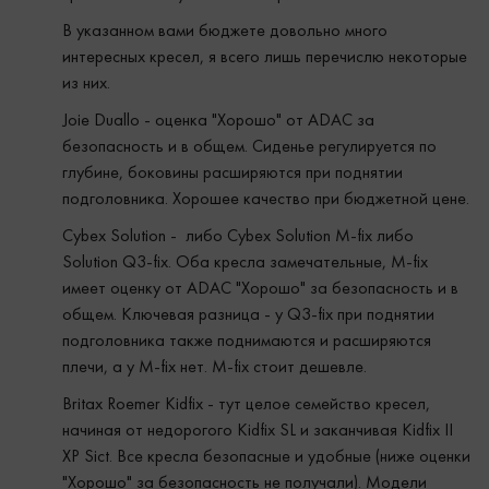
В указанном вами бюджете довольно много
интересных кресел, я всего лишь перечислю некоторые
из них.
Joie Duallo - оценка "Хорошо" от ADAC за
безопасность и в общем. Сиденье регулируется по
глубине, боковины расширяются при поднятии
подголовника. Хорошее качество при бюджетной цене.
Cybex Solution - либо Cybex Solution M-fix либо
Solution Q3-fix. Оба кресла замечательные, M-fix
имеeт оценку от ADAC "Хорошо" за безопасность и в
общем. Ключевая разница - у Q3-fix при поднятии
подголовника также поднимаются и расширяются
плечи, а у M-fix нет. M-fix стоит дешевле.
Britax Roemer Kidfix - тут целое семейство кресел,
начиная от недорогого Kidfix SL и заканчивая Kidfix II
XP Sict. Все кресла безопасные и удобные (ниже оценки
"Хорошо" за безопасность не получали). Модели