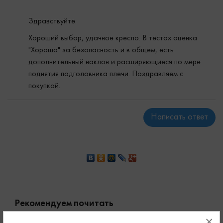
Здравствуйте.
Хороший выбор, удачное кресло. В тестах оценка
"Хорошо" за безопасность и в общем, есть
дополнительный наклон и расширяющиеся по мере
поднятия подголовника плечи. Поздравляем с
покупкой.
Написать ответ
Рекомендуем почитать
×