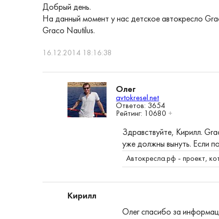
Добрый день.
На данный момент у нас детское автокресло Graco 
Graco Nautilus.
16.12.2014 18:16:38
Олег
avtokresel.net
Ответов: 3654
Рейтинг:
10680
+
Здравствуйте, Кирилл. Gra
уже должны вынуть. Если п
Автокресла.рф
- проект, ко
Кирилл
Олег спасибо за информаци