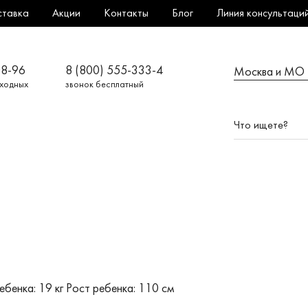
ставка
Акции
Контакты
Блог
Линия консультаци
08-96
8 (800) 555-333-4
Москва и МО
ыходных
звонок бесплатный
ебенка: 19 кг
Рост ребенка: 110 см