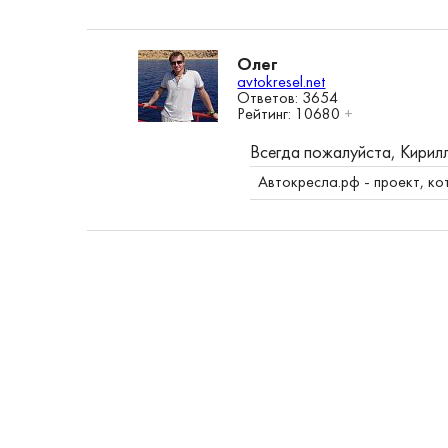
Олег
avtokresel.net
Ответов: 3654
Рейтинг:
10680
+
Всегда пожалуйста, Кирил
Автокресла.рф
- проект, ко