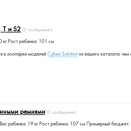
 T и S2
(2 сообщения )
0 кг
Рост ребенка: 101 см
ся в зоопарке моделей
Cybex Solution
из вашего каталога: чем 
енными ремнями
(2 сообщения )
Вес ребенка: 19 кг
Рост ребенка: 107 см
Примерный бюджет: