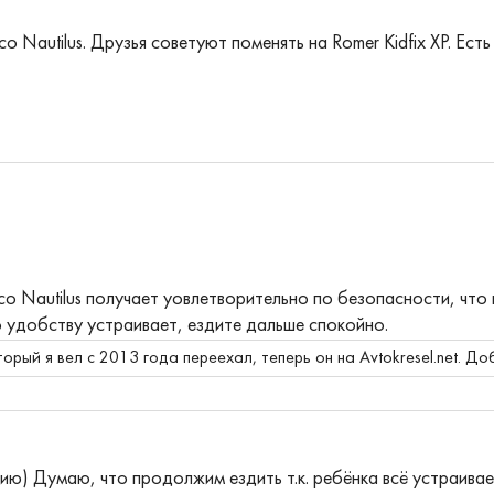
Nautilus. Друзья советуют поменять на Romer Kidfix XP. Есть 
co Nautilus получает уовлетворительно по безопасности, чт
о удобству устраивает, ездите дальше спокойно.
торый я вел с 2013 года переехал, теперь он на Avtokresel.net.
Доб
ю) Думаю, что продолжим ездить т.к. ребёнка всё устраивае