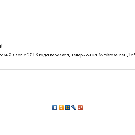
л!
торый я вел с 2013 года переехал, теперь он на Avtokresel.net.
Доб