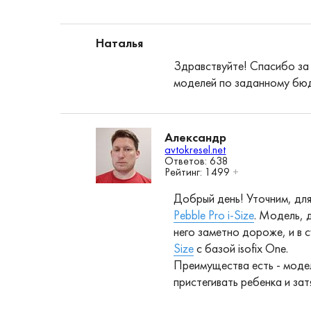
Наталья
Здравствуйте! Спасибо за
моделей по заданному бю
Александр
avtokresel.net
Ответов: 638
Рейтинг:
1499
+
Добрый день! Уточним, для
Pebble Pro i-Size
. Модель, 
него заметно дороже, и в с
Size
с базой isofix One.
Преимущества есть - модел
пристегивать ребенка и зат