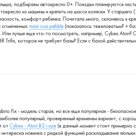
лыша, подбираем автокресло 0+. Поездки планируются частые
кресло из машины и крепить на шасси коляски. У старшего (2,4
пасность, комфорт ребенка. Почитала много, склоняюсь к крес
з отмеченных:
maxi cosi pebble
(показалось тяжеловатым? + база 
). Или лучше еще что-то посмотреть, например, Cybex Aton? С
BR Trifix, которое не требует базы? Если с базой действите
rio Fix - модель старая, но все еще популярная - безопасное
- наиболее популярный, проверенный временем вариант, с хор
т от
Cybex - Aton B2 i-size
(в данный момент стоит примерно ст
е интересна новинка с редкой функцией раскладывания люльки