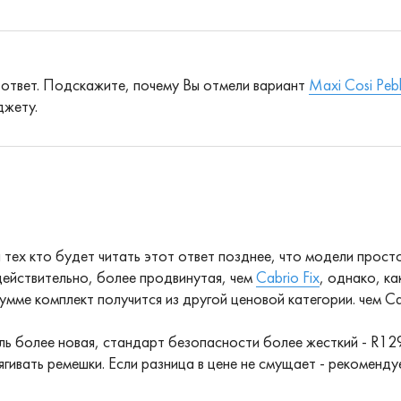
 ответ. Подскажите, почему Вы отмели вариант
Maxi Cosi Peb
джету.
 тех кто будет читать этот ответ позднее, что модели просто
действительно, более продвинутая, чем
Cabrio Fix
, однако, ка
умме комплект получится из другой ценовой категории. чем Cabr
ь более новая, стандарт безопасности более жесткий - R129
ягивать ремешки. Если разница в цене не смущает - рекоменду