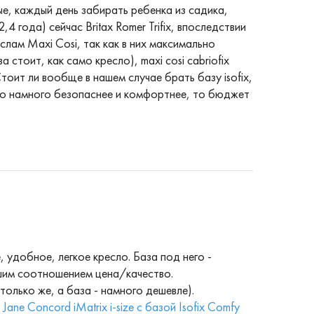
, каждый день забирать ребенка из садика,
 года) сейчас Britax Romer Trifix, впоследствии
лам Maxi Cosi, так как в них максимально
стоит, как само кресло), maxi cosi cabriofix
тоит ли вообще в нашем случае брать базу isofix,
льно намного безопаснее и комфортнее, то бюджет
, удобное, легкое кресло. База под него -
ошим соотношением цена/качество.
олько же, а база - намного дешевле).
:
Jane Concord iMatrix i-size с базой Isofix Comfy