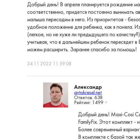
Добрый день! В апреле планируется рождение ма
соответственно, придется постоянно вынимать авто
малыша пересадим в него. Из приоритетов - безо
удобное положение для ребенка, как я поняла. И
(легкое, но не хуже ли предыдущего по качеству?
учитывая, что в дальнейшем ребенок пересядет в 
можем расширить. Заранее спасибо за помощь!
24.11.2022 11:59:08
Александр
avtokresel.net
Ответов: 638
Рейтинг:
1499
+
Добрый день! Maxi-Cosi Cab
FamilyFix. Этот комплект 
Более современный вариан
В комплекте с базой так ж