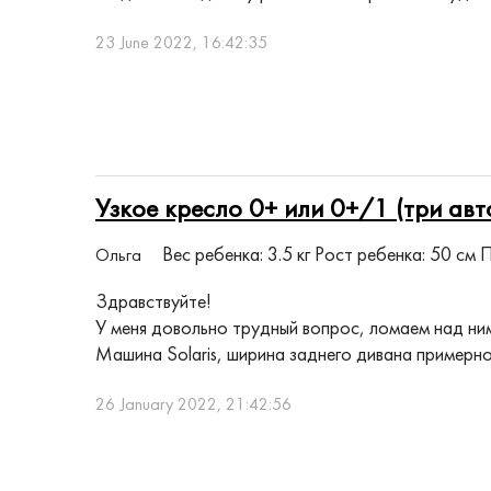
23 June 2022, 16:42:35
Узкое кресло 0+ или 0+/1 (три авт
Вес ребенка: 3.5 кг
Рост ребенка: 50 см
П
Ольга
Здравствуйте!
У меня довольно трудный вопрос, ломаем над ним
Машина Solaris, ширина заднего дивана примерно 
26 January 2022, 21:42:56