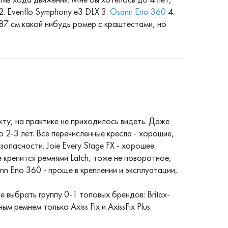
ив хода движения. Мне бы хотелось до 4 лет,
2. Evenflo Symphony e3 DLX 3.
Osann Eno 360
4.
 87 см какой нибудь ромер с краштестами, но
кту, на практике не приходилось видеть. Даже
 2-3 лет. Все перечисленные кресла - хорошие,
зопасности. Joie Every Stage FX - хорошее
 крепится ремнями Latch, тоже не поворотное,
nn Eno 360 - проще в креплении и эксплуатации,
выбрать группу 0-1 топовых брендов: Britax-
м ремнем только Axiss Fix и AxissFix Plus.