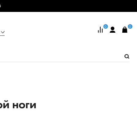
й
0
0
ой ноги