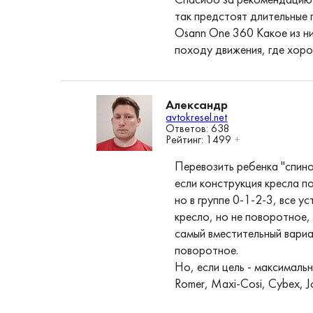
Спасибо за рекомендацию.
так предстоят длительные 
Osann One 360 Какое из ни
походу движения, где хорош
Александр
avtokresel.net
Ответов: 638
Рейтинг:
1499
+
Перевозить ребенка "спино
если конструкция кресла п
но в группе 0-1-2-3, все у
кресло, но не поворотное,
самый вместительный вариан
поворотное.
Но, если цель - максималь
Romer, Maxi-Cosi, Cybex, Jo