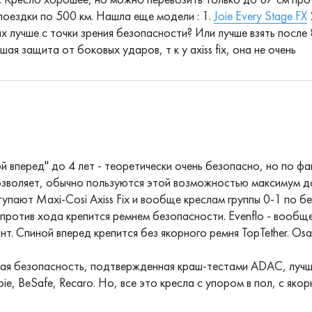
 Кресло хорошее, но можно перевозить только до 87 см прот
поездки по 500 км. Нашла еще модели : 1.
Joie Every Stage FX
х лучше с точки зрения безопасности? Или лучше взять после
ая защита от боковых ударов, т к у axiss fix, она не очень
й вперед" до 4 лет - теоретически очень безопасно, но по фа
озволяет, обычно пользуются этой возможностью максимум до
ступают Maxi-Cosi Axiss Fix и вообще креслам группы 0-1 по бе
 против хода крепится ремнем безопасности. Evenflo - вообще
т. Спиной вперед крепится без якорного ремня TopTether. Osa
ная безопасность, подтвержденная краш-тестами ADAC, лучше 
ie, BeSafe, Recaro. Но, все это кресла с упором в пол, с якорны