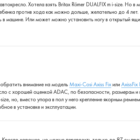
окресло. Хотела взять Britax Römer DUALFIX m i-size. Но в м
ребенка против хода как можно дольше, желательно до 4 лет.
ь в машине. Или может можно установить ногу в открытый ящи
обратить внимание на модель
Maxi-Cosi Axiss Fix
или
AxissFix 
сло с хорошей оценкой ADAC, по безопасности, размерам и к
 i-size, но, вместо упора в пол у него крепление якорным ремн
обное в установке и эксплуатации.