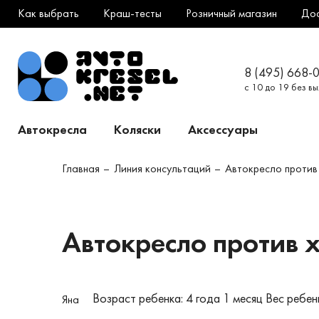
Как выбрать
Краш-тесты
Розничный магазин
До
8 (495) 668-
с 10 до 19 без в
Автокресла
Коляски
Аксессуары
Главная
Линия консультаций
Автокресло против
Автокресло против 
Возраст ребенка: 4 года 1 месяц
Вес ребенк
Яна