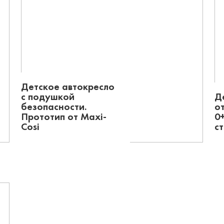
Детское автокресло
с подушкой
Д
безопасности.
от
Прототип от Maxi-
0
Cosi
с