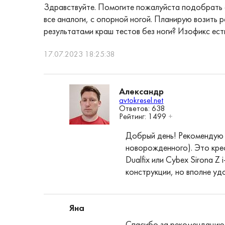
Здравствуйте. Помогите пожалуйста подобрать авт
все аналоги, с опорной ногой. Планирую возить 
результатами краш тестов без ноги? Изофикс ест
17.07.2023 18:25:38
Александр
avtokresel.net
Ответов: 638
Рейтинг:
1499
+
Добрый день! Рекомендую 
новорожденного). Это кре
Dualfix или Cybex Sirona Z
конструкции, но вполне уд
Яна