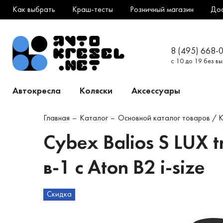
Как выбрать
Краш-тесты
Розничный магазин
До
8 (495) 668-
с 10 до 19 без в
Автокресла
Коляски
Аксессуары
Главная
Каталог
Основной каталог товаров / 
Cybex Balios S LUX t
в-1 с Aton B2 i-size
Скидка