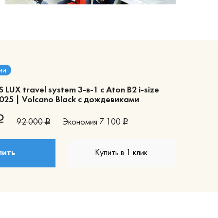
ии
S LUX travel system 3-в-1 с Aton B2 i-size
025 | Volcano Black с дождевиками
92 000
Экономия
7 100
пить
Купить в 1 клик