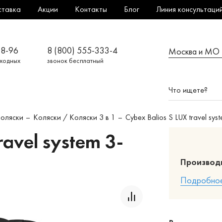
ставка
Акции
Контакты
Блог
Линия консультаци
08-96
8 (800) 555-333-4
Москва и МО
ыходных
звонок бесплатный
Коляски
Коляски / Коляски 3 в 1
Cybex Balios S LUX travel syst
ravel system 3-
Производ
Подробное