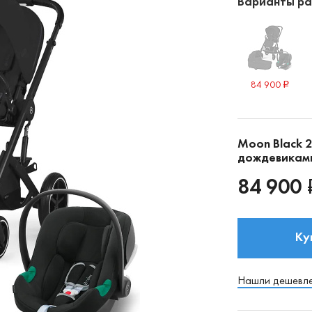
Варианты рас
84 900
Moon Black 2
дождевикам
84 900
Ку
Нашли дешевл