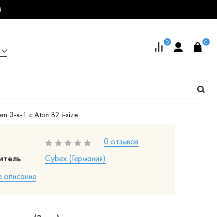
й
0
0
em 3-в-1 с Aton B2 i-size
0 отзывов
итель
Cybex (Германия)
 описание