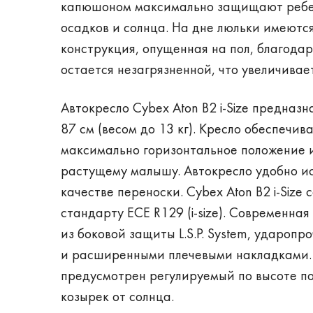
капюшоном максимально защищают ребен
осадков и солнца. На дне люльки имеются
конструкция, опущенная на пол, благода
остается незагрязненной, что увеличивает
Автокресло Cybex Aton B2 i-Size предназн
87 см (весом до 13 кг). Кресло обеспечи
максимально горизонтальное положение 
растущему малышу. Автокресло удобно ис
качестве переноски. Cybex Aton B2 i-Size
стандарту ECE R129 (i-size). Современна
из боковой защиты L.S.P. System, ударопр
и расширенными плечевыми накладками.
предусмотрен регулируемый по высоте п
козырек от солнца.