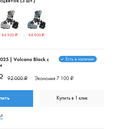
цветок (3 шт.)
84 900
84 900
Есть в наличии
025 | Volcano Black с
и
92 000
Экономия
7 100
пить
Купить в 1 клик
е?