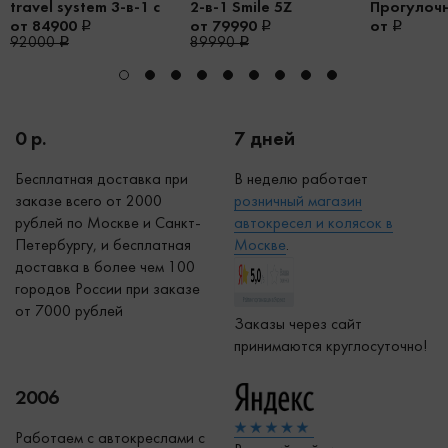
travel system 3-в-1 с
2-в-1 Smile 5Z
Прогулоч
Aton B2 i-size
коляска д
от 84900
от 79990
от
Hexagon
92000
89990
0 р.
7 дней
Бесплатная доставка при
В неделю работает
заказе всего от 2000
р
озничный магазин
рублей по Москве и Санкт-
автокресел и колясок в
Петербургу, и бесплатная
Москве
.
доставка в более чем 100
городов России при заказе
от 7000 рублей
Заказы через сайт
принимаются круглосуточно!
2006
Работаем с автокреслами с