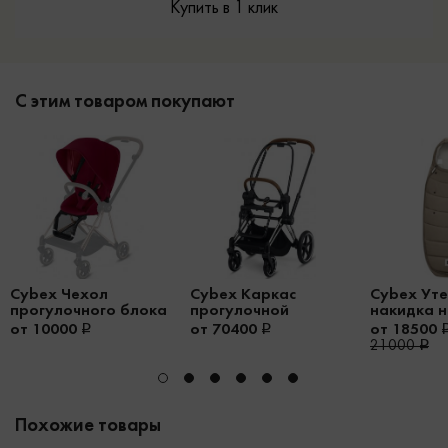
Купить в 1 клик
С этим товаром покупают
Cybex Чехол
Cybex Каркас
Cybex Ут
прогулочного блока
прогулочной
накидка н
Mios
коляски Priam III
для коляс
от 10000
от 70400
от 18500
21000
Похожие товары