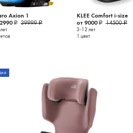
ro Axion 1
KLEE Comfort i-size
32990
39999
от 9000
14500
 лет
3-12 лет
ветов
1 цвет
дка