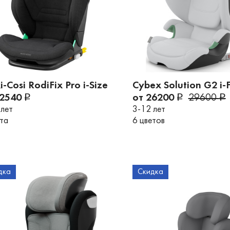
-Cosi RodiFix Pro i-Size
Cybex Solution G2 i-F
22540
от 26200
29600
 лет
3-12 лет
ета
6 цветов
дка
Скидка