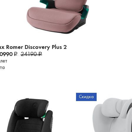
ax Romer Discovery Plus 2
20990
24190
 лет
ета
Скидка