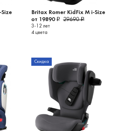
-Size
Britax Romer KidFix M i-Size
от 19890
29690
3-12 лет
4 цвета
Скидка