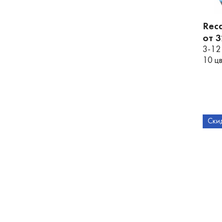
Reca
от 
3-12
10 ц
Ски