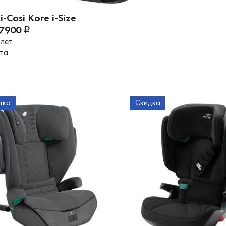
-Cosi Kore i-Size
27900
 лет
ета
дка
Скидка