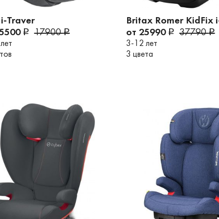
 i-Traver
Britax Romer KidFix i
15500
17900
от 25990
37790
 лет
3-12 лет
етов
3 цвета