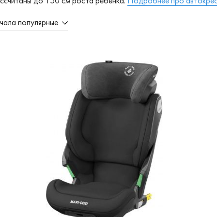
ассчитаны до 150 см роста ребёнка.
Подробнее про автокрес
чала популярные