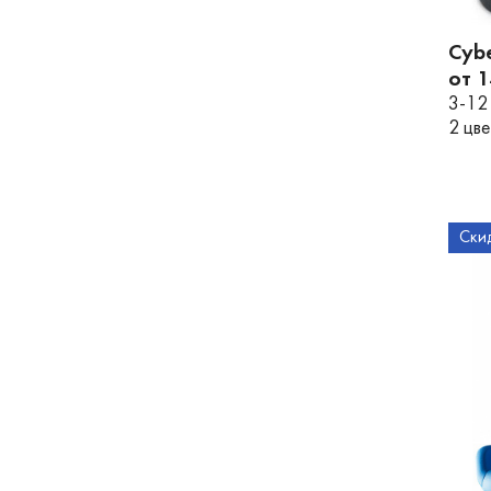
Cybe
от 
3-12
2 цв
Ски