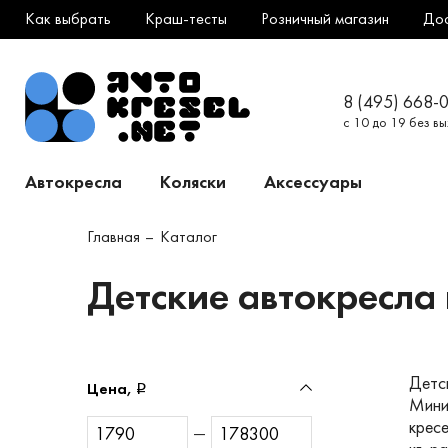
Как выбрать
Краш-тесты
Розничный магазин
До
8 (495) 668-
с 10 до 19 без в
Автокресла
Коляски
Аксессуары
Главная
Каталог
Детские автокресла г
Детск
Цена,
Мини
крес
—