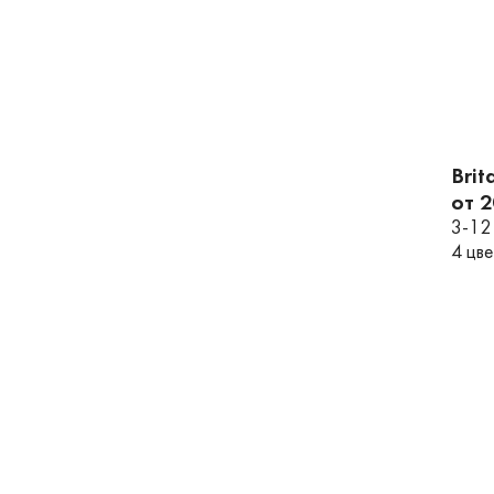
Brit
от 
3-12
4 цв