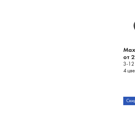
Maxi
от 
3-12
4 цв
Ски