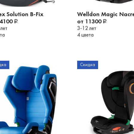
x Solution B-Fix
Welldon Magic Nacre
14100
от 11300
 лет
3-12 лет
ета
4 цвета
дка
Скидка