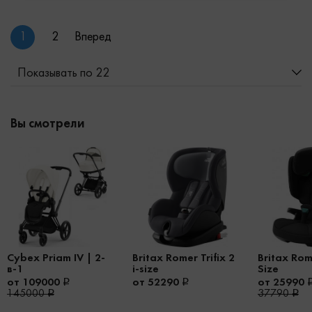
1
2
Вперед
Показывать по 22
Вы смотрели
Cybex Priam IV | 2-
Britax Romer Trifix 2
Britax Rome
в-1
i-size
Size
от 109000
от 52290
от 25990
145000
37790