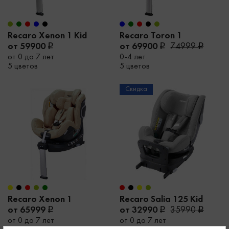
Recaro Xenon 1 Kid
Recaro Toron 1
от 59900
от 69900
74999
от 0 до 7 лет
0-4 лет
5 цветов
5 цветов
Скидка
Recaro Xenon 1
Recaro Salia 125 Kid
от 65999
от 32990
35990
от 0 до 7 лет
от 0 до 7 лет