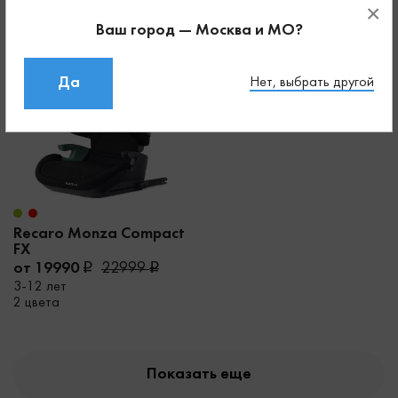
5 цветов
4 цвета
×
Ваш город — Москва и МО?
Скидка
Да
Нет, выбрать другой
Recaro Monza Compaсt
FX
от 19990
22999
3-12 лет
2 цвета
Показать еще