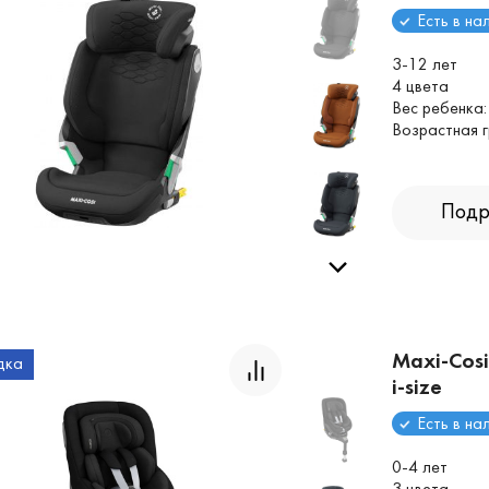
Есть в на
3-12 лет
4 цвета
Вес ребенка:
Возрастная г
Подр
Maxi-Cosi
дка
i-size
Есть в на
0-4 лет