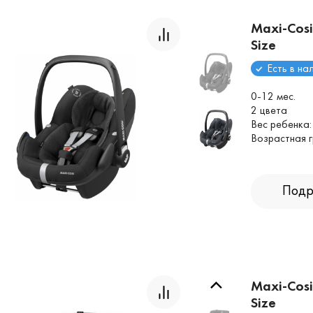
Maxi-Cosi
Size
Есть в на
0-12 мес.
2 цвета
Вес ребенка:
Возрастная г
Подр
Maxi-Cosi
Size