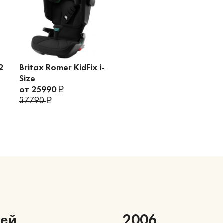
2
Britax Romer KidFix i-
Size
от 25990
37790
ней
2006