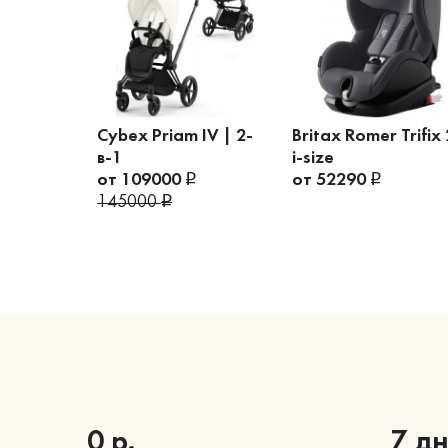
Cybex Priam IV | 2-
Britax Romer Trifix 
в-1
i-size
от 109000
от 52290
145000
0 р.
7 д