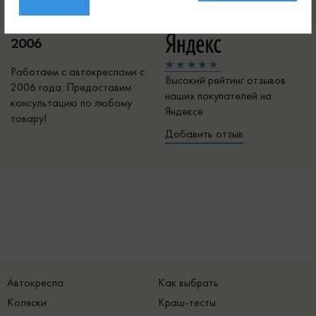
принимаются круглосуточно!
2006
Работаем с автокреслами с
Высокий рейтинг отзывов
2006 года. Предоставим
наших покупателей на
консультацию по любому
Яндексе
товару!
Добавить отзыв
Автокресла
Как выбрать
Коляски
Краш-тесты