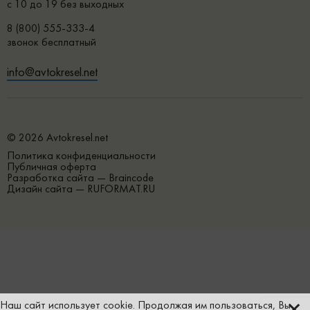
с 10 до 19 без выходных
8 (800) 555-333-4
звонок бесплатный
info@avtokresel.net
© 2026 Avtokresel.net
Политика конфиденциальности
Публичная оферта
Разработка сайта —
Braincode
Дизайн сайта —
RUFORMAT.RU
Наш сайт использует
cookie
. Продолжая им пользоваться, Вы