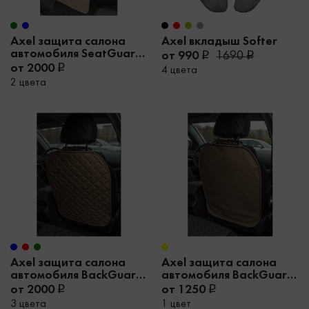
Axel защита салона
Axel вкладыш Softer
автомобиля SeatGuard
от 990
1690
Simple
от 2000
4 цвета
2 цвета
Axel защита салона
Axel защита салона
автомобиля BackGuard
автомобиля BackGuard
Romb
Basic
от 2000
от 1250
3 цвета
1 цвет