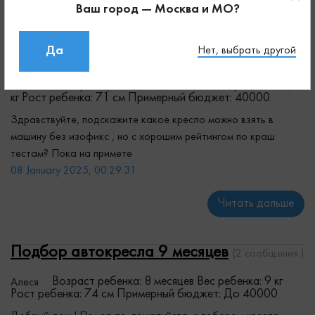
Ваш город — Москва и МО?
Кресло для машины без изофикс
(2
Да
Нет, выбрать другой
сообщения )
Возраст ребенка: 10 месяцев
Вес ребенка: 8,5
Татьяна
кг
Рост ребенка: 71 см
Примерный бюджет: 40000
Здравствуйте, подскажите какое кресло можно взять в
машину без изофикс , но с хорошим рейтингом по краш
тестам? Пока на примете
08 January 2025, 00:29:31
Читать дальше
Подбор автокресла 9 месяцев
(2 сообщения )
Возраст ребенка: 8 месяцев
Вес ребенка: 9 кг
Алеся
Рост ребенка: 74 см
Примерный бюджет: До 40000