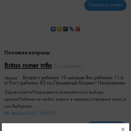
Написать ответ
Похожие вопросы
Britax romer trifix
(2 сообщения )
Возраст ребенка: 10 месяцев
Вес ребенка: 11.6
Ирина
кг
Рост ребенка: 82 см
Примерный бюджет: Неограничен
Здравствуйте!Подскажите,пожалуйста,по выбору
кресла.Ребенок не любит ездить в машине,стараемся ехать в
сон.Выбираем
08 January 2025, 15:45:27
Читать дальше
×