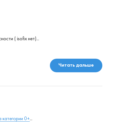
ти ( isofix нет)...
Читать дальше
а категории 0+
...