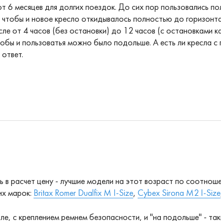
т 6 месяцев для долгих поездок. До сих пор пользовались п
 чтобы и новое кресло откидывалось полностью до горизонта
есле от 4 часов (без остановки) до 12 часов (с остановками
обы и пользоватья можно было подольше. А есть ли кресла с 
 ответ.
ть в расчет цену - лучшие модели на этот возраст по соотн
их марок:
Britax Romer Dualfix M I-Size
,
Cybex Sirona M2 I-Size
ле, с креплением ремнем безопасности, и "на подольше" - т