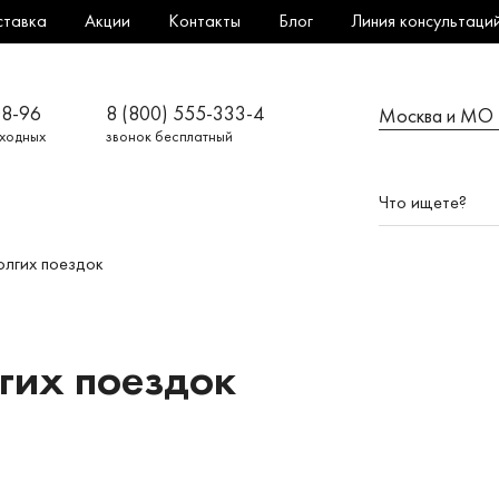
ставка
Акции
Контакты
Блог
Линия консультаци
08-96
8 (800) 555-333-4
Москва и МО
ыходных
звонок бесплатный
олгих поездок
лгих поездок