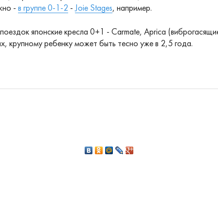
жно -
в группе 0-1-2
-
Joie Stages
, например.
поездок японские кресла 0+1 - Carmate, Aprica (виброгасящие
х, крупному ребенку может быть тесно уже в 2,5 года.