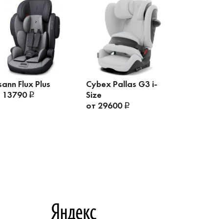
ann Flux Plus
Cybex Pallas G3 i-
Britax R
т 13790
Size
Advansaf
от 29600
от 3899
45990