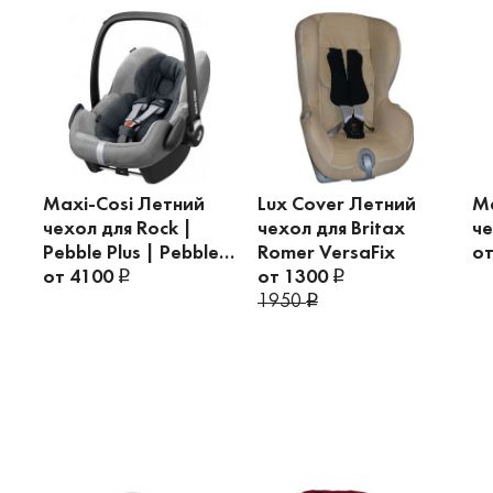
Maxi-Cosi Летний
Lux Cover Летний
Ma
чехол для Rock |
чехол для Britax
че
Pebble Plus | Pebble
Romer VersaFix
о
Pro
от 4100
от 1300
1950