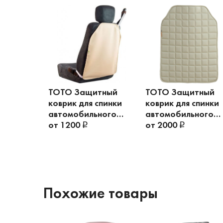
TOTO Защитный
TOTO Защитный
коврик для спинки
коврик для спинки
автомобильного
автомобильного
сиденья Protector
от 1200
сиденья Protector
от 2000
Plus
Похожие товары