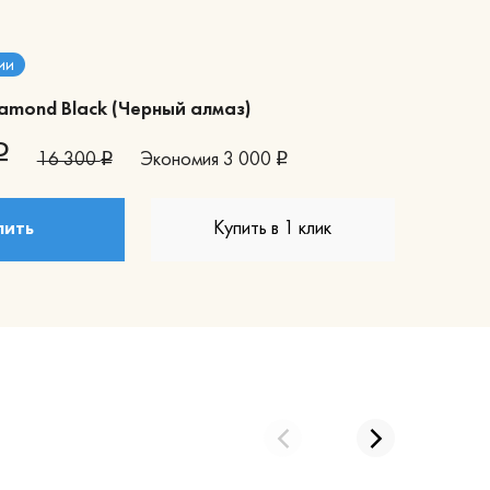
ии
amond Black (Черный алмаз)
16 300
Экономия
3 000
пить
Купить в 1 клик