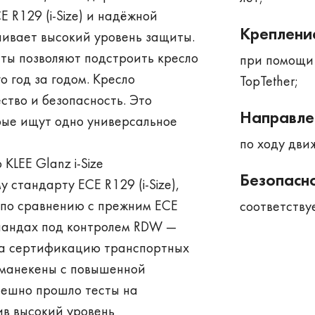
 R129 (i-Size) и надёжной
Креплени
чивает высокий уровень защиты.
ты позволяют подстроить кресло
при помощи 
 год за годом. Кресло
TopTether;
ство и безопасность. Это
Направле
рые ищут одно универсальное
по ходу дви
LEE Glanz i-Size
Безопасно
стандарту ECE R129 (i-Size),
по сравнению с прежним ECE
соответству
ландах под контролем RDW —
на сертификацию транспортных
-манекены с повышенной
пешно прошло тесты на
ив высокий уровень