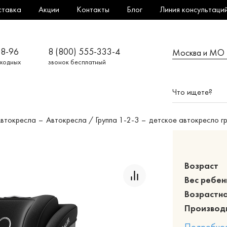
ставка
Акции
Контакты
Блог
Линия консультаци
08-96
8 (800) 555-333-4
Москва и МО
ыходных
звонок бесплатный
Автокресла
Автокресла / Группа 1-2-3
детское автокресло гру
Возраст
Вес ребен
Возрастна
Производ