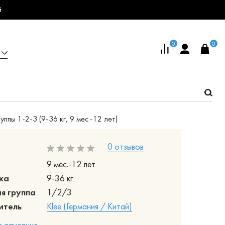
й
0
0
ппы 1-2-3 (9-36 кг, 9 мес.-12 лет)
0 отзывов
9 мес.-12 лет
ка
9-36 кг
я группа
1/2/3
итель
Klee (Германия / Китай)