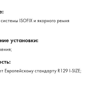
е:
системы ISOFIX и якорного ремня
ние установки:
жения;
сть:
ет Европейскому стандарту R129 I-SIZE;