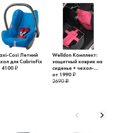
xi-Cosi Летний
Welldon Комплект:
Doona Баз
хол для CabrioFix
защитный коврик на
от 1299
т 4100
сиденье + чехол-
органайзер
от 1990
2690