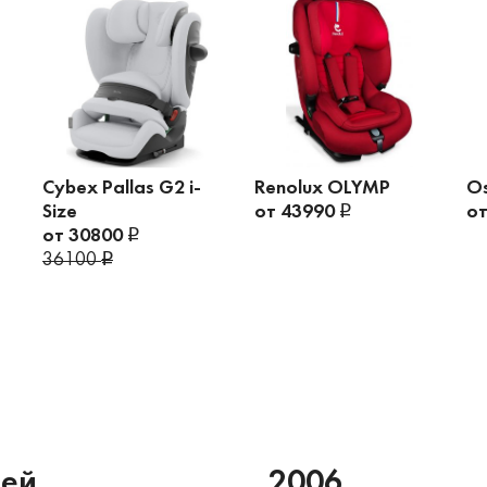
Cybex Pallas G2 i-
Renolux OLYMP
Os
Size
от 43990
о
от 30800
36100
ней
2006