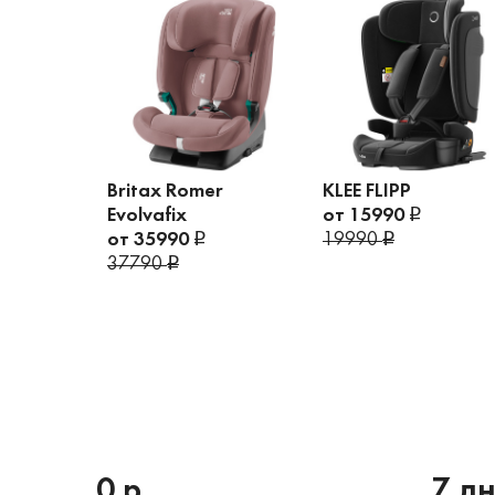
Britax Romer
KLEE FLIPP
Evolvafix
от 15990
от 35990
19990
37790
0 р.
7 д