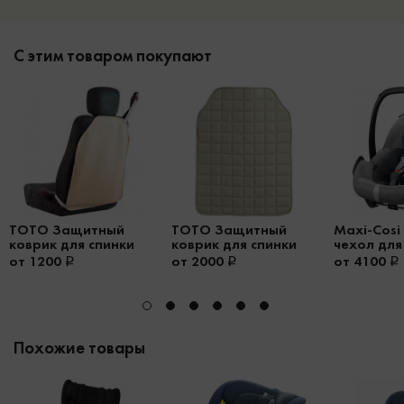
С этим товаром покупают
TOTO Защитный
TOTO Защитный
Maxi-Cosi
коврик для спинки
коврик для спинки
чехол для
автомобильного
автомобильного
Pebble Plu
от 1200
от 2000
от 4100
сиденья Protector
сиденья Protector
Pro
Plus
Похожие товары