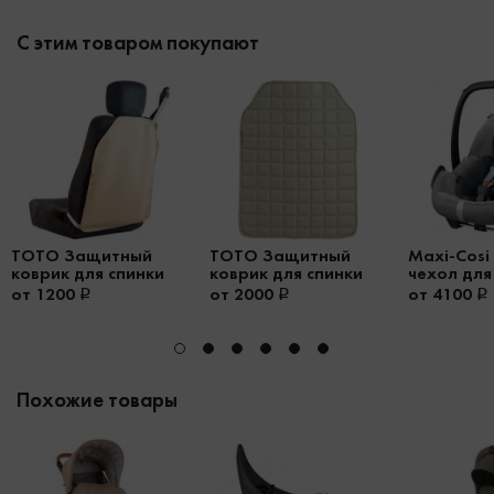
С этим товаром покупают
TOTO Защитный
TOTO Защитный
Maxi-Cosi
коврик для спинки
коврик для спинки
чехол для
автомобильного
автомобильного
Pebble Plu
от 1200
от 2000
от 4100
сиденья Protector
сиденья Protector
Pro
Plus
Похожие товары