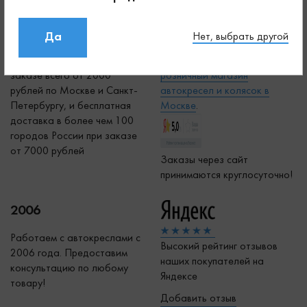
0 р.
7 дней
Да
Нет, выбрать другой
Бесплатная доставка при
В неделю работает
заказе всего от 2000
р
озничный магазин
рублей по Москве и Санкт-
автокресел и колясок в
Петербургу, и бесплатная
Москве
.
доставка в более чем 100
городов России при заказе
от 7000 рублей
Заказы через сайт
принимаются круглосуточно!
2006
Работаем с автокреслами с
Высокий рейтинг отзывов
2006 года. Предоставим
наших покупателей на
консультацию по любому
Яндексе
товару!
Добавить отзыв