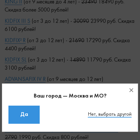
KING II
(от 9 месяцев до 4 лет) -
23490
18490 руб.
Скидка более 5000 рублей!
KIDFIX III S
(от 3 до 12 лет) -
30090
23990 руб. Скидка
6100 рублей!
KIDFIX² R
(от 3 до 12 лет) -
21690
17290 руб. Скидка
4400 рублей!
KIDFIX SL
(от 3 до 12 лет) -
14890
11790 руб. Скидка
3100 рублей!
ADVANSAFIX IV R
(от 9 месяцев до 12 лет)
-
37990
30490 руб.
×
Ваш город — Москва и МО?
а так же:
Britax Romer коляска 2 в 1 SMILE III
- отличная
Да
Нет, выбрать другой
всесезонная коляска с мягкой подвеской.
Britax Romer Чехол-органайзер для спинки сиденья
-
2790
1990 руб. Скидка 800 рублей!