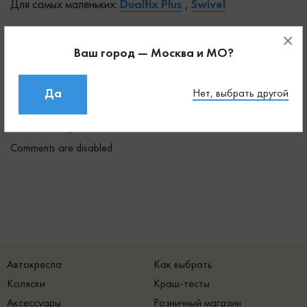
Для самых маленьких:
Dualfix Plus
,
Swivel
×
Все кресла со скидками можно заказать с бесплатной
Ваш город — Москва и МО?
быстрой доставкой или примерить и забрать в нашем
магазине на ул. Мневники 10к1.
Да
Нет, выбрать другой
Комментарии
Comments are disabled
Автокресла
Как выбрать
Коляски
Краш-тесты
Аксессуары
Розничный магазин