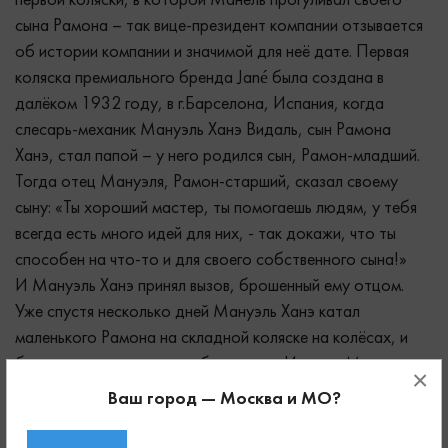
первой коляски, в которой Манель прогуливал своего
сына Рамона – так вице-президент компании отзывается
об истории компании и значимой для неё дате. Первая
коляска премиального бренда Jané была создана в
далёком 1932 году, в г.Барселона, Испания, когда
слесарь-механик Мануэль Ханэ Видаль, сын Рамона
Ханэ, стал папой – у него родился сын, Рамон-младший.
Тогда отец Мануэля, Рамон-старший, сказал своему
сыну: «Ты хороший мастер, ты помогаешь людям, у тебя
всегда есть много идей для них, - так докажи, что ты
способен на что-то и для своего собственного сына!»
И Мануэль Ханэ принял вызов, брошенный ему отцом.
Уже спустя несколько дней Мануэль Ханэ катал
маленького Рамона на складной коляске на колёсах, и
был очень горд своим изобретением. Именно Мануэль
×
Ханэ в 1932 году изобрел первую в мире складную
Ваш город — Москва и МО?
прогулочную коляску! Что уже позволяет бренду Jane
стоять на несколько ступеней выше своих конкурентов-