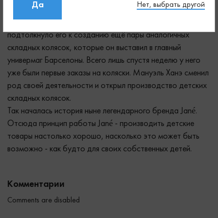
Да
Нет, выбрать другой
последователей. Восхищение, с которым восприняли
изобретение Мануэля Ханэ его соседи и друзья,
подтолкнуло его к созданию ещё пары аналогичных
складных колясок, которые он выставил в главный
универмаг Барселоны. Всего лишь спустя неделю у него
уже были первые заказы на коляски. Мануэль Ханэ сменил
род своей деятельности и открыл производство детских
складных колясок.
Так началась история ныне легендарного бренда Jané.
Отсюда принцип работы Jané - производить детские
товары настолько хорошо, насколько это может быть
возможно - как будто для своих собственных детей.
Комментарии
Comments are disabled