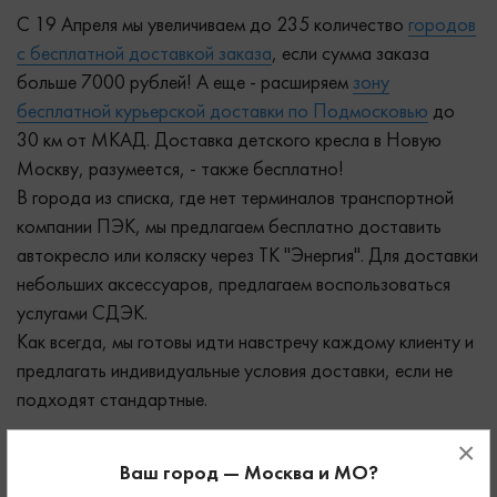
С 19 Апреля мы увеличиваем до 235 количество
городов
с бесплатной доставкой заказа
, если сумма заказа
больше 7000 рублей! А еще - расширяем
зону
бесплатной курьерской доставки по Подмосковью
до
30 км от МКАД. Доставка детского кресла в Новую
Москву, разумеется, - также бесплатно!
В города из списка, где нет терминалов транспортной
компании ПЭК, мы предлагаем бесплатно доставить
автокресло или коляску через ТК "Энергия". Для доставки
небольших аксессуаров, предлагаем воспользоваться
услугами СДЭК.
Как всегда, мы готовы идти навстречу каждому клиенту и
предлагать индивидуальные условия доставки, если не
подходят стандартные.
×
Ваш город — Москва и МО?
Комментарии