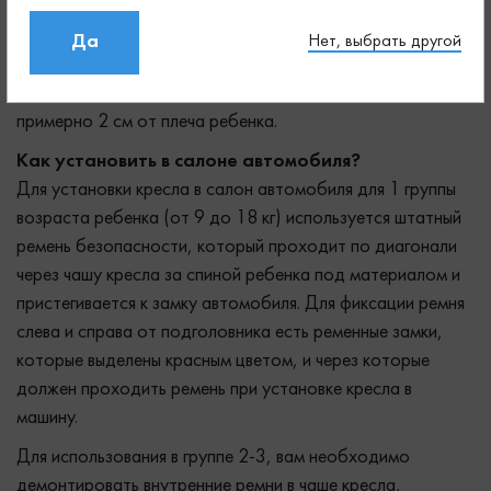
установкой кресла с задней стороны чаши кресла с
помощью круглой клавиши которое необходимо
Да
Нет, выбрать другой
выдвинуть из кресла и потянуть за отверстие в
подголовнике, отрегулировав его так, чтобы он был
примерно 2 см от плеча ребенка.
Как установить в салоне автомобиля?
Для установки кресла в салон автомобиля для 1 группы
возраста ребенка (от 9 до 18 кг) используется штатный
ремень безопасности, который проходит по диагонали
через чашу кресла за спиной ребенка под материалом и
пристегивается к замку автомобиля. Для фиксации ремня
слева и справа от подголовника есть ременные замки,
которые выделены красным цветом, и через которые
должен проходить ремень при установке кресла в
машину.
Для использования в группе 2-3, вам необходимо
демонтировать внутренние ремни в чаше кресла,