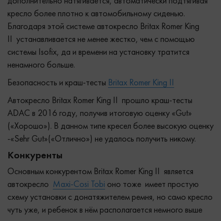
дополнительно натягивается, автоматически подтягивая
кресло более плотно к автомобильному сиденью.
Благодаря этой системе автокресло Britax Romer King
II устанавливается не менее жестко, чем с помощью
системы Isofix, да и времени на установку тратится
ненамного больше.
Безопасность и краш-тесты
Britax Romer King II
Автокресло Britax Romer King II прошло краш-тесты
ADAC в 2016 году, получив итоговую оценку «Gut»
(«Хорошо»). В данном типе кресел более высокую оценку
-«Sehr Gut»(«Отлично») не удалось получить никому.
Конкуренты
Основным конкурентом Britax Romer King II является
автокресло
Maxi-Cosi Tobi
оно тоже имеет простую
схему установки с донатяжителем ремня, но само кресло
чуть уже, и ребенок в нём располагается немного выше