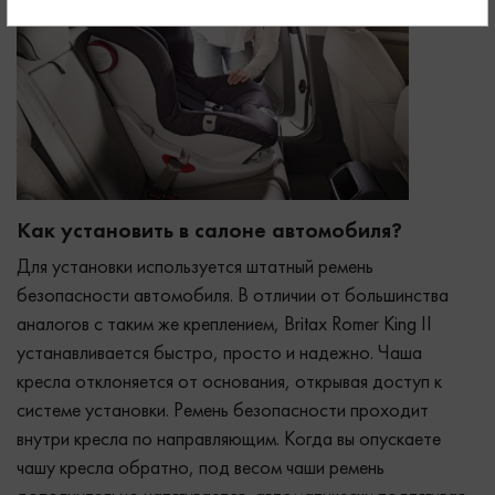
Как установить в салоне автомобиля?
Для установки используется штатный ремень
безопасности автомобиля. В отличии от большинства
аналогов с таким же креплением, Britax Romer King II
устанавливается быстро, просто и надежно. Чаша
кресла отклоняется от основания, открывая доступ к
системе установки. Ремень безопасности проходит
внутри кресла по направляющим. Когда вы опускаете
чашу кресла обратно, под весом чаши ремень