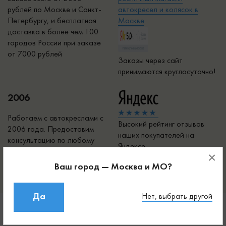
рублей по Москве и Санкт-
автокресел и колясок в
Петербургу, и бесплатная
Москве
.
доставка в более чем 100
городов России при заказе
от 7000 рублей
Заказы через сайт
принимаются круглосуточно!
2006
Работаем с автокреслами с
Высокий рейтинг отзывов
2006 года. Предоставим
наших покупателей на
консультацию по любому
Яндексе
товару!
×
Добавить отзыв
Ваш город — Москва и МО?
Да
Нет, выбрать другой