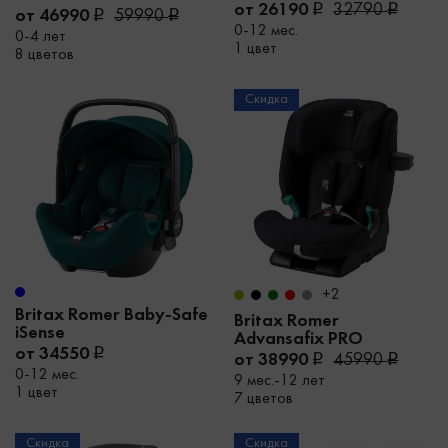
от 26190
32790
от 46990
59990
0-12 мес.
0-4 лет
1 цвет
8 цветов
Скидка
+2
Britax Romer Baby-Safe
Britax Romer
iSense
Advansafix PRO
от 34550
от 38990
45990
0-12 мес.
9 мес.-12 лет
1 цвет
7 цветов
Скидка
Скидка